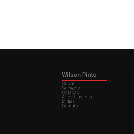
Wilson Pinto
Sobre
Serviços
Cotação
Artes Plásticas
Mídias
Contato