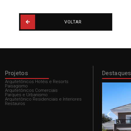
VOLTAR
Projetos
Destaque
Arquitetônicos Hotéis e Resorts
Paisagismo
Arquitetônicos Comerciais
Parques e Urbanismo
Arquitetônico Residenciais e Interiores
Restauros